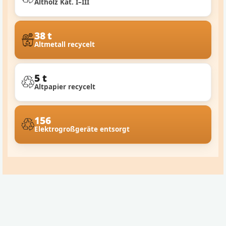
Altholz Kat. I–III
38 t
Altmetall recycelt
5 t
Altpapier recycelt
156
Elektrogroßgeräte entsorgt