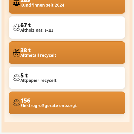
Kund*innen seit 2024
67 t
Altholz Kat. I–III
38 t
Altmetall recycelt
5 t
Altpapier recycelt
156
Elektrogroßgeräte entsorgt