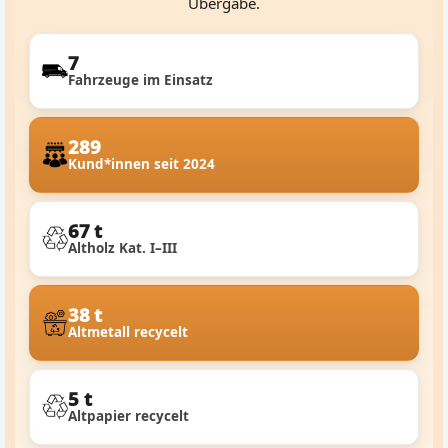
Übergabe.
7
Fahrzeuge im Einsatz
289
Kund*innen seit 2024
67 t
Altholz Kat. I–III
38 t
Altmetall recycelt
5 t
Altpapier recycelt