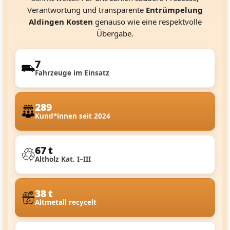
Verantwortung und transparente
Entrümpelung
Aldingen Kosten
genauso wie eine respektvolle
Übergabe.
7
Fahrzeuge im Einsatz
289
Kund*innen seit 2024
67 t
Altholz Kat. I–III
38 t
Altmetall recycelt