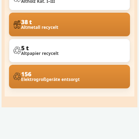
Altholz Kat. I–III
38 t
Altmetall recycelt
5 t
Altpapier recycelt
156
Elektrogroßgeräte entsorgt