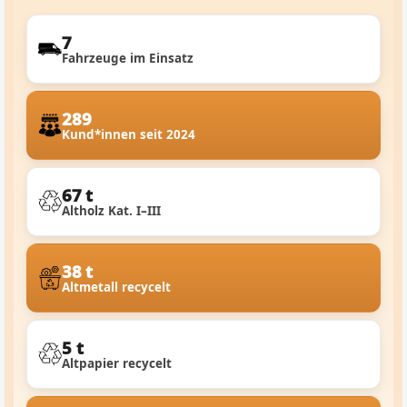
7
Fahrzeuge im Einsatz
289
Kund*innen seit 2024
67 t
Altholz Kat. I–III
38 t
Altmetall recycelt
5 t
Altpapier recycelt