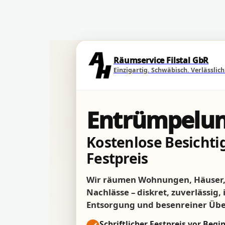
Direkt zum Seiteninhalt
Räumservice Filstal GbR
Einzigartig. Schwäbisch. Verlässlich
Entrümpelun
Kostenlose Besichtig
Festpreis
Wir räumen Wohnungen, Häuser, 
Nachlässe – diskret, zuverlässig,
Entsorgung und besenreiner Üb
Schriftlicher Festpreis vor Begi