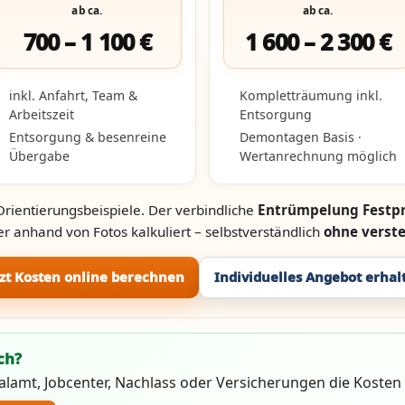
ab ca.
ab ca.
700 – 1 100 €
1 600 – 2 300 €
inkl. Anfahrt, Team &
Kompletträumung inkl.
Arbeitszeit
Entsorgung
Entsorgung & besenreine
Demontagen Basis ·
Übergabe
Wertanrechnung möglich
Orientierungsbeispiele. Der verbindliche
Entrümpelung Festpr
r anhand von Fotos kalkuliert – selbstverständlich
ohne verst
tzt Kosten online berechnen
Individuelles Angebot erhal
ch?
ialamt, Jobcenter, Nachlass oder Versicherungen die Koste