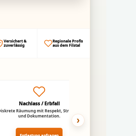
Versichert &
Regionale Profis
zuverlässig
aus dem Filstal
Nachlass / Erbfall
Umzug ins
Diskrete Räumung mit Respekt, Struktur
Entlastung für Ange
und Dokumentation.
Abtransport n
›
Entlastung anfragen
Pflegeheim-U