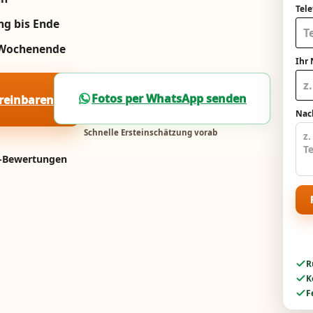
Tel
ng bis Ende
m Wochenende
Ihr
Fotos per WhatsApp senden
ereinbaren
Nach
Schnelle Ersteinschätzung vorab
e-Bewertungen
R
K
F