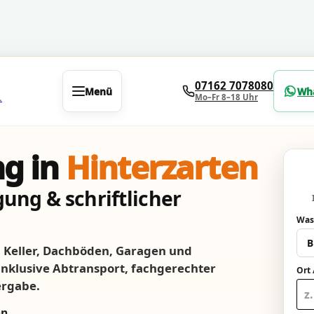
07162 7078080
Menü
Wh
Mo–Fr 8–18 Uhr
.
g in
Hinterzarten
ung & schriftlicher
Was
Keller, Dachböden, Garagen und
 inklusive Abtransport, fachgerechter
Ort 
ergabe.
nn