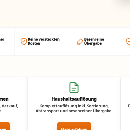
her
Keine versteckten
Besenreine
Kosten
Übergabe
umen
Haushaltsauflösung
 Verkauf,
Komplettauflösung inkl. Sortierung,
t.
Abtransport und besenreiner Übergabe.
ssen
Mehr erfahren