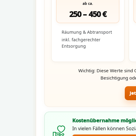
ab ca.
250 – 450 €
Räumung & Abtransport
inkl. fachgerechter
Entsorgung
Wichtig: Diese Werte sind 
Besichtigung ode
Je
Kostenübernahme mögli
In vielen Fällen können Soz