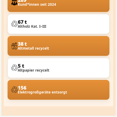
Kund*innen seit 2024
67 t
Altholz Kat. I–III
38 t
Altmetall recycelt
5 t
Altpapier recycelt
156
Elektrogroßgeräte entsorgt