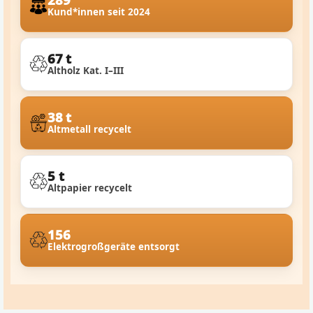
Kund*innen seit 2024
67 t
Altholz Kat. I–III
38 t
Altmetall recycelt
5 t
Altpapier recycelt
156
Elektrogroßgeräte entsorgt