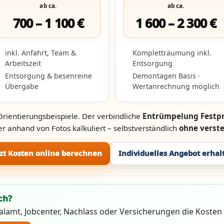
ab ca.
ab ca.
700 – 1 100 €
1 600 – 2 300 €
inkl. Anfahrt, Team &
Kompletträumung inkl.
Arbeitszeit
Entsorgung
Entsorgung & besenreine
Demontagen Basis ·
Übergabe
Wertanrechnung möglich
Orientierungsbeispiele. Der verbindliche
Entrümpelung Festpr
r anhand von Fotos kalkuliert – selbstverständlich
ohne verst
tzt Kosten online berechnen
Individuelles Angebot erhal
ch?
ialamt, Jobcenter, Nachlass oder Versicherungen die Koste