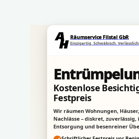
Direkt zum Seiteninhalt
Räumservice Filstal GbR
Einzigartig. Schwäbisch. Verlässlich
Entrümpelun
Kostenlose Besichtig
Festpreis
Wir räumen Wohnungen, Häuser, 
Nachlässe – diskret, zuverlässig,
Entsorgung und besenreiner Üb
Schriftlicher Festpreis vor Begi