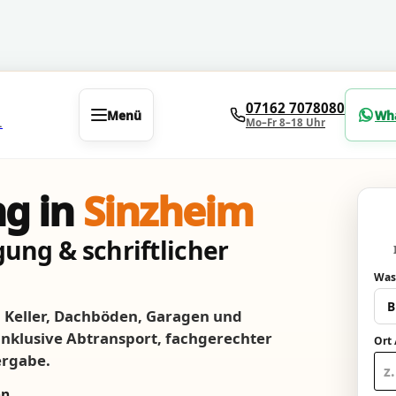
07162 7078080
Menü
Wh
Mo–Fr 8–18 Uhr
.
g in
Sinzheim
ung & schriftlicher
Was
Keller, Dachböden, Garagen und
 inklusive Abtransport, fachgerechter
Ort 
ergabe.
nn