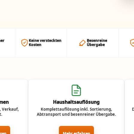
her
Keine versteckten
Besenreine
Kosten
Übergabe
umen
Haushaltsauflösung
 Verkauf,
Komplettauflösung inkl. Sortierung,
t.
Abtransport und besenreiner Übergabe.
ssen
Mehr erfahren