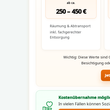
ab ca.
250 – 450 €
Räumung & Abtransport
inkl. fachgerechter
Entsorgung
Wichtig: Diese Werte sind 
Besichtigung ode
Je
Kostenübernahme mögli
In vielen Fällen können Soz