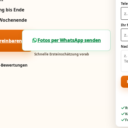
Tel
ng bis Ende
m Wochenende
Ihr
Fotos per WhatsApp senden
ereinbaren
Nach
Schnelle Ersteinschätzung vorab
e-Bewertungen
R
K
F