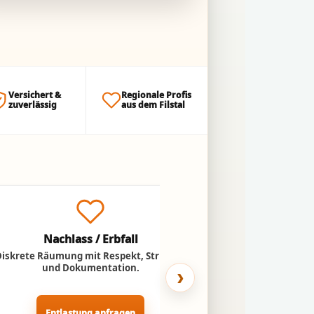
Versichert &
Regionale Profis
zuverlässig
aus dem Filstal
Nachlass / Erbfall
Umzug ins
Diskrete Räumung mit Respekt, Struktur
Entlastung für Ange
und Dokumentation.
Abtransport n
›
Entlastung anfragen
Pflegeheim-U