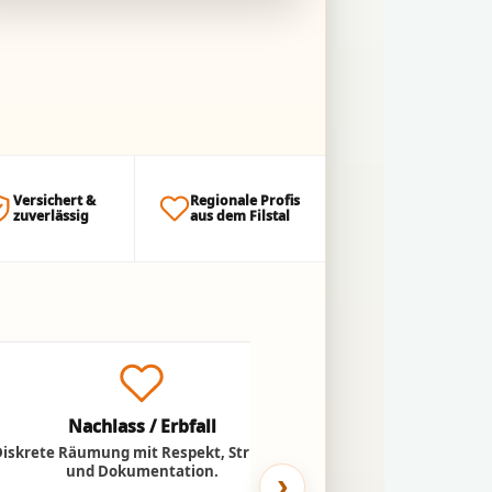
Versichert &
Regionale Profis
zuverlässig
aus dem Filstal
Nachlass / Erbfall
Umzug ins
Diskrete Räumung mit Respekt, Struktur
Entlastung für Ange
und Dokumentation.
Abtransport n
›