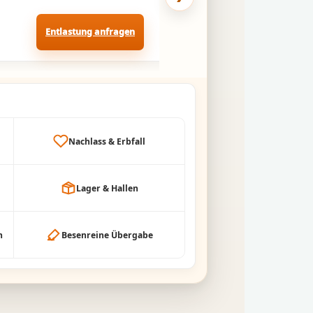
Entlastung anfragen
Pflegeheim-U
Nachlass & Erbfall
Lager & Hallen
h
Besenreine Übergabe