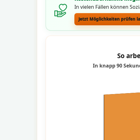
In vielen Fällen können Soz
Jetzt Möglichkeiten prüfen l
So arbe
In knapp 90 Sekund