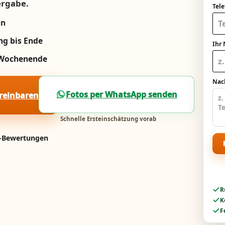
ergabe.
Tel
nn
ng bis Ende
Ihr
m Wochenende
Nach
Fotos per WhatsApp senden
ereinbaren
Schnelle Ersteinschätzung vorab
e-Bewertungen
R
K
F