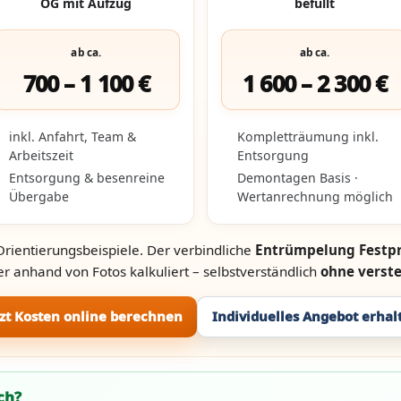
OG mit Aufzug
befüllt
ab ca.
ab ca.
700 – 1 100 €
1 600 – 2 300 €
inkl. Anfahrt, Team &
Kompletträumung inkl.
Arbeitszeit
Entsorgung
Entsorgung & besenreine
Demontagen Basis ·
Übergabe
Wertanrechnung möglich
Orientierungsbeispiele. Der verbindliche
Entrümpelung Festpr
r anhand von Fotos kalkuliert – selbstverständlich
ohne verst
tzt Kosten online berechnen
Individuelles Angebot erhal
ch?