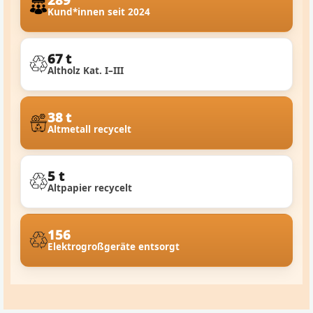
Kund*innen seit 2024
67 t
Altholz Kat. I–III
38 t
Altmetall recycelt
5 t
Altpapier recycelt
156
Elektrogroßgeräte entsorgt