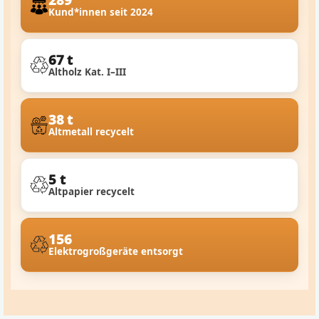
Kund*innen seit 2024
67 t
Altholz Kat. I–III
38 t
Altmetall recycelt
5 t
Altpapier recycelt
156
Elektrogroßgeräte entsorgt