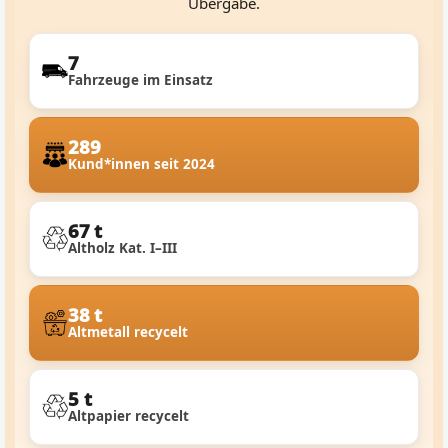
Übergabe.
7
Fahrzeuge im Einsatz
289
Kund*innen seit 2024
67 t
Altholz Kat. I–III
38 t
Altmetall recycelt
5 t
Altpapier recycelt