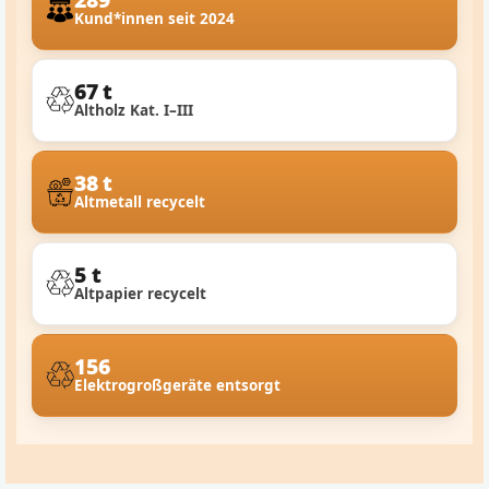
Kund*innen seit 2024
67 t
Altholz Kat. I–III
38 t
Altmetall recycelt
5 t
Altpapier recycelt
156
Elektrogroßgeräte entsorgt