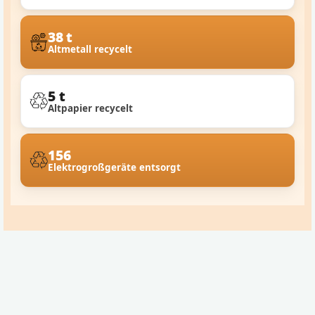
38 t
Altmetall recycelt
5 t
Altpapier recycelt
156
Elektrogroßgeräte entsorgt