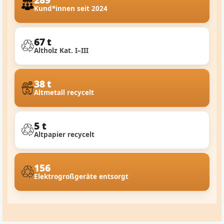
Kund*innen seit 2024
67 t
Altholz Kat. I–III
38 t
Altmetall recycelt
5 t
Altpapier recycelt
156
Elektrogroßgeräte entsorgt