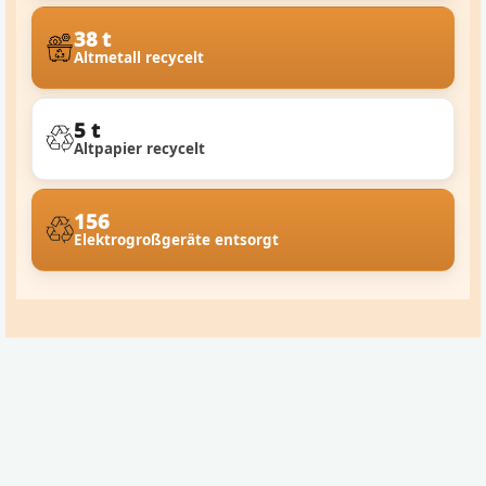
38 t
Altmetall recycelt
5 t
Altpapier recycelt
156
Elektrogroßgeräte entsorgt