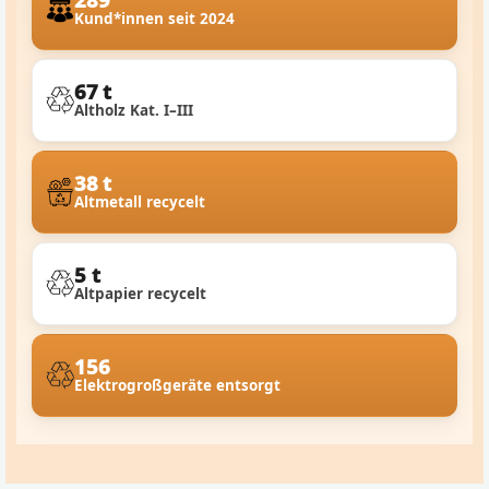
Kund*innen seit 2024
67 t
Altholz Kat. I–III
38 t
Altmetall recycelt
5 t
Altpapier recycelt
156
Elektrogroßgeräte entsorgt