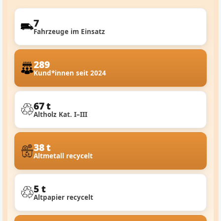
7
Fahrzeuge im Einsatz
289
Kund*innen seit 2024
67 t
Altholz Kat. I–III
38 t
Altmetall recycelt
5 t
Altpapier recycelt