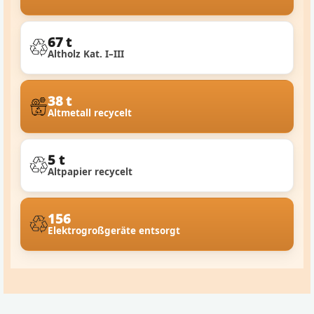
67 t
Altholz Kat. I–III
38 t
Altmetall recycelt
5 t
Altpapier recycelt
156
Elektrogroßgeräte entsorgt