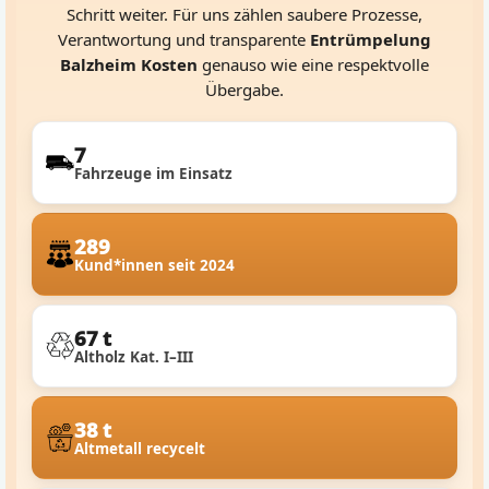
Schritt weiter. Für uns zählen saubere Prozesse,
Verantwortung und transparente
Entrümpelung
Balzheim Kosten
genauso wie eine respektvolle
Übergabe.
7
Fahrzeuge im Einsatz
289
Kund*innen seit 2024
67 t
Altholz Kat. I–III
38 t
Altmetall recycelt