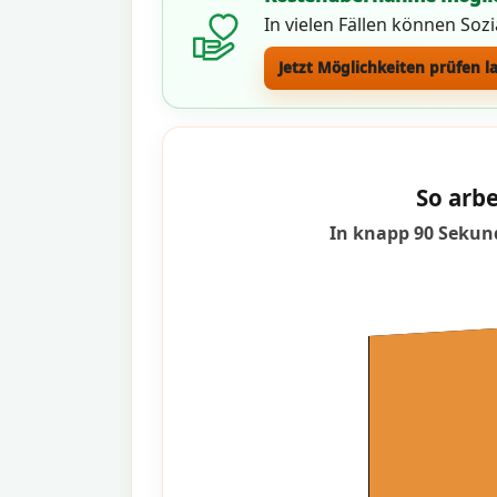
In vielen Fällen können Soz
Jetzt Möglichkeiten prüfen l
So arbe
In knapp 90 Sekund