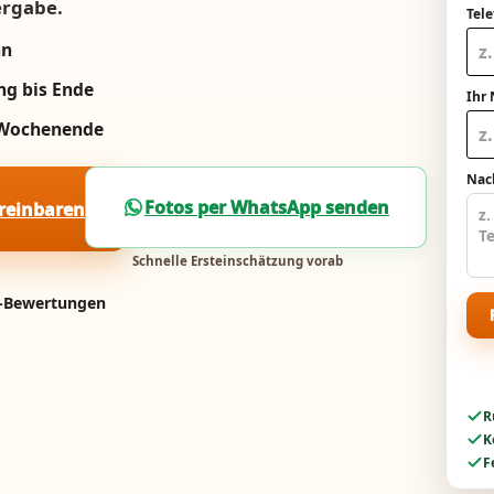
ergabe.
Tel
nn
ng bis Ende
Ihr
m Wochenende
Nach
Fotos per WhatsApp senden
ereinbaren
Schnelle Ersteinschätzung vorab
e-Bewertungen
R
K
F