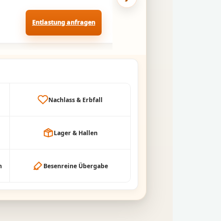
Entlastung anfragen
Pflegeheim-U
Nachlass & Erbfall
Lager & Hallen
h
Besenreine Übergabe