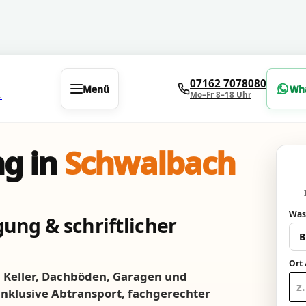
07162 7078080
Menü
Wh
Mo–Fr 8–18 Uhr
.
g in
Schwalbach
Was
ung & schriftlicher
Ort 
Keller, Dachböden, Garagen und
 inklusive Abtransport, fachgerechter