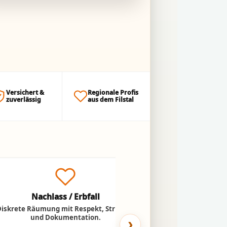
Versichert &
Regionale Profis
zuverlässig
aus dem Filstal
Nachlass / Erbfall
Umzug ins
Diskrete Räumung mit Respekt, Struktur
Entlastung für Ange
und Dokumentation.
Abtransport n
›