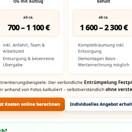
OG mit Aufzug
befüllt
ab ca.
ab ca.
700 – 1 100 €
1 600 – 2 300 €
inkl. Anfahrt, Team &
Kompletträumung inkl.
Arbeitszeit
Entsorgung
Entsorgung & besenreine
Demontagen Basis ·
Übergabe
Wertanrechnung möglich
Orientierungsbeispiele. Der verbindliche
Entrümpelung Festpr
r anhand von Fotos kalkuliert – selbstverständlich
ohne verst
tzt Kosten online berechnen
Individuelles Angebot erhal
ch?