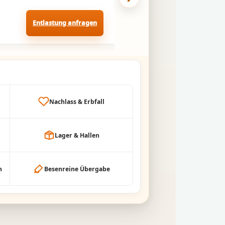
Entlastung anfragen
Pflegeheim-U
Nachlass & Erbfall
Lager & Hallen
h
Besenreine Übergabe