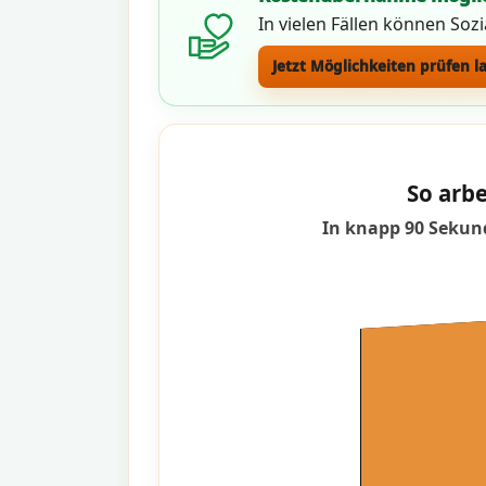
In vielen Fällen können Soz
Jetzt Möglichkeiten prüfen l
So arbe
In knapp 90 Sekund