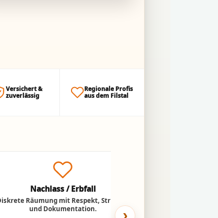
Versichert &
Regionale Profis
zuverlässig
aus dem Filstal
Nachlass / Erbfall
Umzug ins
Diskrete Räumung mit Respekt, Struktur
Entlastung für Ange
und Dokumentation.
Abtransport n
›