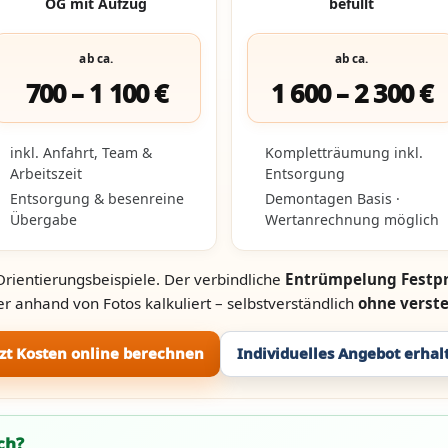
OG mit Aufzug
befüllt
ab ca.
ab ca.
700 – 1 100 €
1 600 – 2 300 €
inkl. Anfahrt, Team &
Kompletträumung inkl.
Arbeitszeit
Entsorgung
Entsorgung & besenreine
Demontagen Basis ·
Übergabe
Wertanrechnung möglich
Orientierungsbeispiele. Der verbindliche
Entrümpelung Festpr
r anhand von Fotos kalkuliert – selbstverständlich
ohne verst
tzt Kosten online berechnen
Individuelles Angebot erhal
ch?