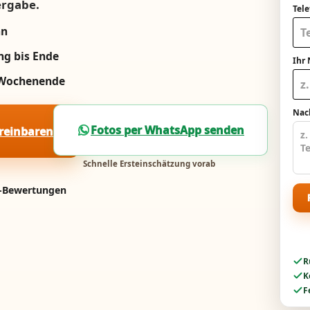
ergabe.
Tel
nn
ng bis Ende
Ihr
m Wochenende
Nach
Fotos per WhatsApp senden
ereinbaren
Schnelle Ersteinschätzung vorab
e-Bewertungen
R
K
F