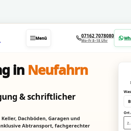
07162 7078080
Menü
Wh
Mo–Fr 8–18 Uhr
.
g in
Neufahrn
Was
ung & schriftlicher
Ort 
Keller, Dachböden, Garagen und
 inklusive Abtransport, fachgerechter