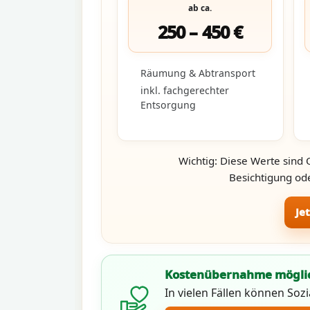
ab ca.
250 – 450 €
Räumung & Abtransport
inkl. fachgerechter
Entsorgung
Wichtig: Diese Werte sind 
Besichtigung ode
Je
Kostenübernahme mögli
In vielen Fällen können Soz