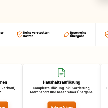
her
Keine versteckten
Besenreine
Kosten
Übergabe
umen
Haushaltsauflösung
 Verkauf,
Komplettauflösung inkl. Sortierung,
t.
Abtransport und besenreiner Übergabe.
ssen
Mehr erfahren