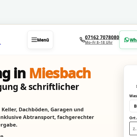
07162 7078080
Menü
Wh
Mo–Fr 8–18 Uhr
.
g in
Miesbach
ung & schriftlicher
Was
Keller, Dachböden, Garagen und
 inklusive Abtransport, fachgerechter
Ort 
ergabe.
nn