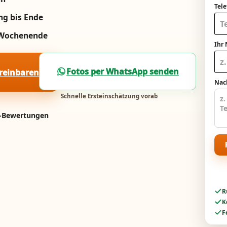
Tel
ng bis Ende
m Wochenende
Ihr
Fotos per WhatsApp senden
ereinbaren
Nach
Schnelle Ersteinschätzung vorab
e-Bewertungen
R
K
F