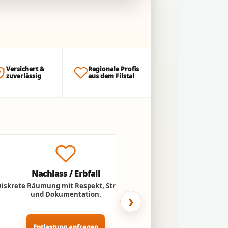
Versichert &
Regionale Profis
zuverlässig
aus dem Filstal
Nachlass / Erbfall
Umzug ins
Diskrete Räumung mit Respekt, Struktur
Entlastung für Ange
und Dokumentation.
Abtransport n
›
Entlastung anfragen
Pflegeheim-U