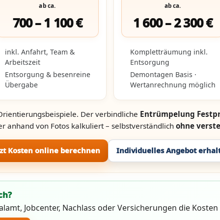
ab ca.
ab ca.
700 – 1 100 €
1 600 – 2 300 €
inkl. Anfahrt, Team &
Kompletträumung inkl.
Arbeitszeit
Entsorgung
Entsorgung & besenreine
Demontagen Basis ·
Übergabe
Wertanrechnung möglich
Orientierungsbeispiele. Der verbindliche
Entrümpelung Festpr
r anhand von Fotos kalkuliert – selbstverständlich
ohne verst
tzt Kosten online berechnen
Individuelles Angebot erhal
ch?
ialamt, Jobcenter, Nachlass oder Versicherungen die Koste