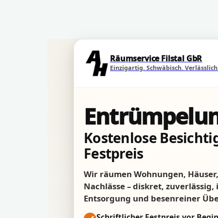
Direkt zum Seiteninhalt
Räumservice Filstal GbR
Einzigartig. Schwäbisch. Verlässlich
Entrümpelun
Kostenlose Besichtig
Festpreis
Wir räumen Wohnungen, Häuser, 
Nachlässe – diskret, zuverlässig,
Entsorgung und besenreiner Üb
Schriftlicher Festpreis vor Begi