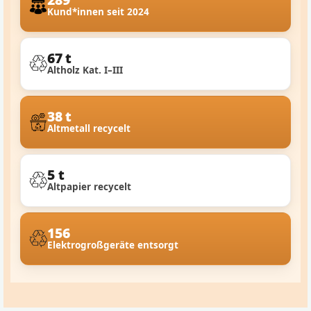
Kund*innen seit 2024
67 t
Altholz Kat. I–III
38 t
Altmetall recycelt
5 t
Altpapier recycelt
156
Elektrogroßgeräte entsorgt