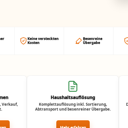
her
Keine versteckten
Besenreine
Kosten
Übergabe
umen
Haushaltsauflösung
 Verkauf,
Komplettauflösung inkl. Sortierung,
t.
Abtransport und besenreiner Übergabe.
ssen
Mehr erfahren