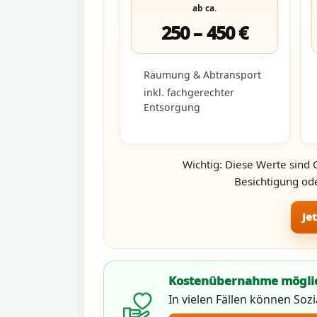
ab ca.
250 – 450 €
Räumung & Abtransport
inkl. fachgerechter
Entsorgung
Wichtig: Diese Werte sind 
Besichtigung ode
Je
Kostenübernahme mögli
In vielen Fällen können Soz