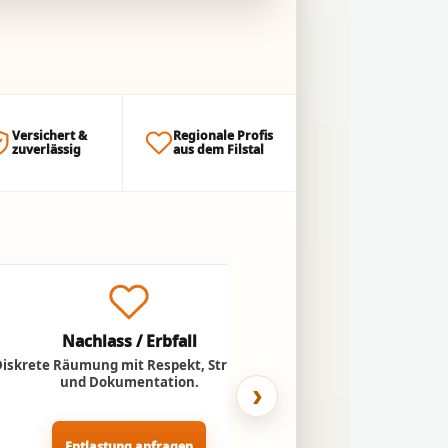
Versichert &
Regionale Profis
zuverlässig
aus dem Filstal
Nachlass / Erbfall
Umzug ins
Diskrete Räumung mit Respekt, Struktur
Entlastung für Ange
und Dokumentation.
Abtransport n
›
Entlastung anfragen
Pflegeheim-U