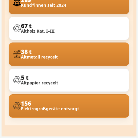
Kund*innen seit 2024
67 t
Altholz Kat. I–III
38 t
Altmetall recycelt
5 t
Altpapier recycelt
156
Elektrogroßgeräte entsorgt