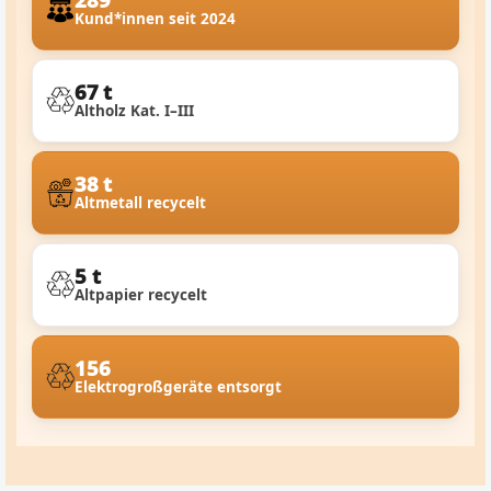
Kund*innen seit 2024
67 t
Altholz Kat. I–III
38 t
Altmetall recycelt
5 t
Altpapier recycelt
156
Elektrogroßgeräte entsorgt