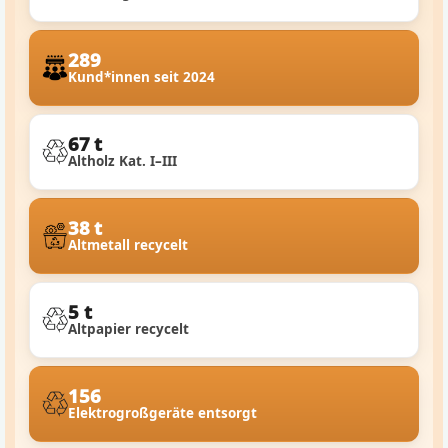
289
Kund*innen seit 2024
67 t
Altholz Kat. I–III
38 t
Altmetall recycelt
5 t
Altpapier recycelt
156
Elektrogroßgeräte entsorgt